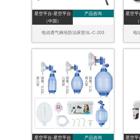
星空平台-星空平台
产品咨询
星空平
（中国）
（
电动透气褥疮防治床垫SL-C-203
电动
星空平台-星空平台
产品咨询
星空平