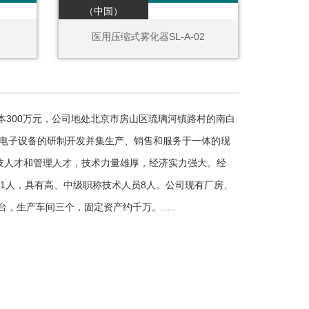
（中国）
医用压缩式雾化器SL-A-02
资本300万元，公司地处北京市房山区琉璃河镇路村的南白
疗电子设备的研制开发并集生产、销售和服务于一体的现
技人才和管理人才，技术力量雄厚，经济实力强大。经
历41人，具有高、中级职称技术人员8人。公司现有厂房、
，生产车间三个，固定资产约千万。.....