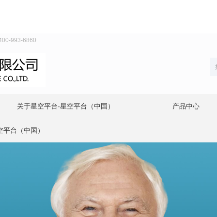
993-6860
关于星空平台-星空平台（中国）
产品中心
空平台（中国）